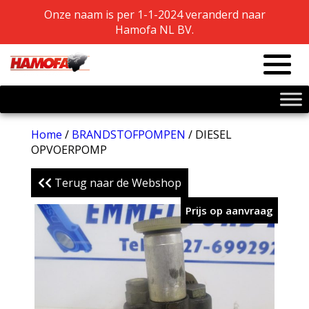
Onze naam is per 1-1-2024 veranderd naar
Onze naam is per 1-1-2024 veranderd naar
Hamofa NL BV.
Hamofa NL BV.
Home
/
BRANDSTOFPOMPEN
/ DIESEL
OPVOERPOMP
Terug naar de Webshop
Prijs op aanvraag