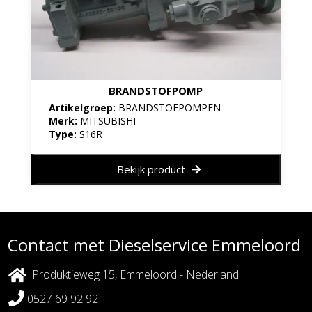
BRANDSTOFPOMP
Artikelgroep:
BRANDSTOFPOMPEN
Merk:
MITSUBISHI
Type:
S16R
Bekijk product
Contact met Dieselservice Emmeloord
Produktieweg 15, Emmeloord - Nederland
0527 69 92 92