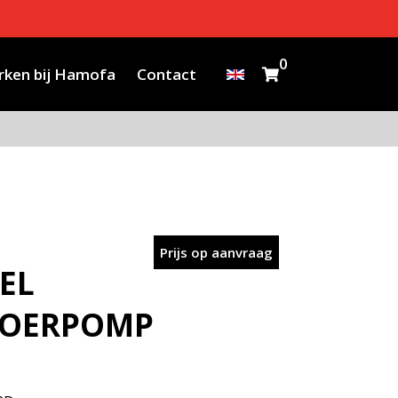
0
ken bij Hamofa
Contact
Prijs op aanvraag
SEL
OERPOMP