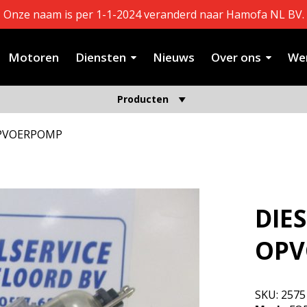
Onze naam is per 1-1-2024 veranderd naar Hamofa NL BV.
Motoren
Diensten
Nieuws
Over ons
Wer
Producten
OPVOERPOMP
DIE
OPV
SKU:
2575