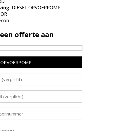
RD
ving:
DIESEL OPVOERPOMP
JOR
econ
een offerte aan