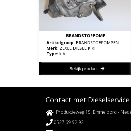
BRANDSTOFPOMP
Artikelgroep:
BRANDSTOFPOMPEN
Merk:
ZEXEL DIESEL KIKI
Type:
kIA
Bekijk product
Contact met Dieselservic
Produktieweg 15, Emmeloord - Nede
0527 69 92 92