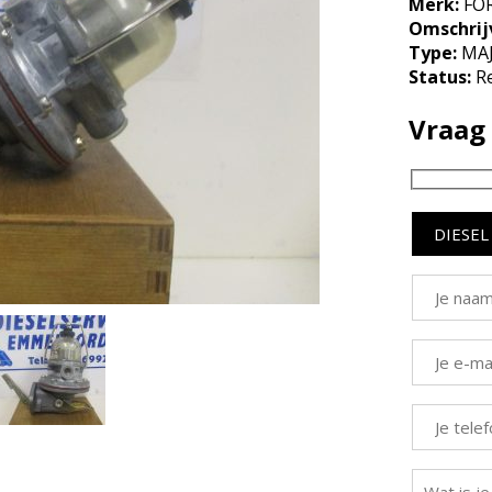
Merk:
FO
Omschrij
Type:
MA
Status:
R
Vraag 