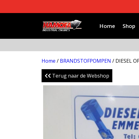
Home
Shop
Home
/
BRANDSTOFPOMPEN
/ DIESEL 
Terug naar de Webshop