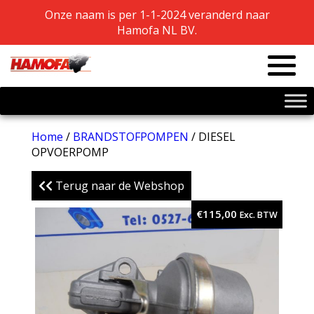
Onze naam is per 1-1-2024 veranderd naar
Onze naam is per 1-1-2024 veranderd naar
Hamofa NL BV.
Hamofa NL BV.
Home
/
BRANDSTOFPOMPEN
/ DIESEL
OPVOERPOMP
Terug naar de Webshop
€
115,00
Exc. BTW