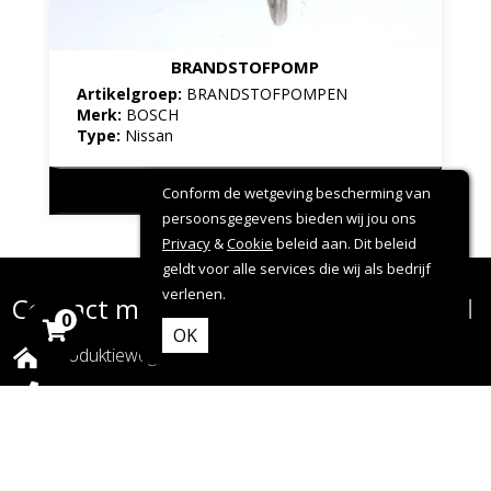
BRANDSTOFPOMP
Artikelgroep:
BRANDSTOFPOMPEN
Merk:
BOSCH
Type:
Nissan
Bekijk product
Conform de wetgeving bescherming van
persoonsgegevens bieden wij jou ons
Privacy
&
Cookie
beleid aan. Dit beleid
geldt voor alle services die wij als bedrijf
verlenen.
Contact met Dieselservice Emmeloord
0
OK
Produktieweg 15, Emmeloord - Nederland
0527 69 92 92
info@dieselserviceemmeloord.nl