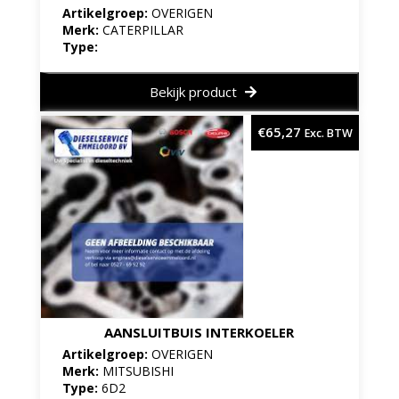
Artikelgroep:
OVERIGEN
Merk:
CATERPILLAR
Type:
Bekijk product
€
65,27
Exc. BTW
AANSLUITBUIS INTERKOELER
Artikelgroep:
OVERIGEN
Merk:
MITSUBISHI
Type:
6D2