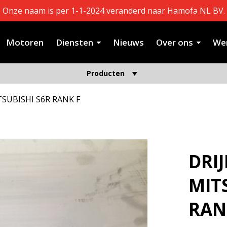
Onze naam is per 1-1-2024 veranderd naar Hamofa NL BV.
Motoren
Diensten
Nieuws
Over ons
Wer
Producten
TSUBISHI S6R RANK F
DRI
MIT
RAN