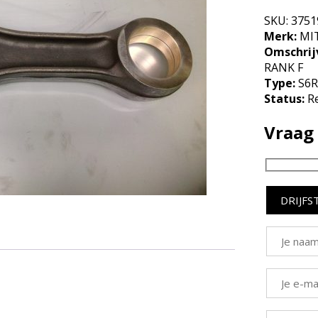
SKU:
3751
Merk:
MIT
Omschrij
RANK F
Type:
S6
Status:
R
Vraag 