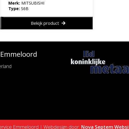
Merk:
MITSUBISHI
Type:
S6B
Bekijk product
e Emmeloord
rland
service Emmeloord | Webdesign door:
Nova Septem
Websi