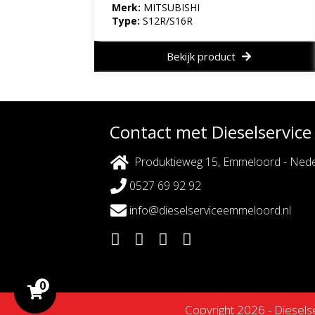
Merk:
MITSUBISHI
Type:
S12R/S16R
Bekijk product
Contact met Dieselservic
Produktieweg 15, Emmeloord - Nede
0527 69 92 92
info@dieselserviceemmeloord.nl
0
Copyright 2026 - Diesel