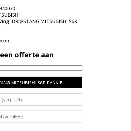
940070
SUBISHI
ving:
DRIJFSTANG MITSUBISHI S6R
R
econ
een offerte aan