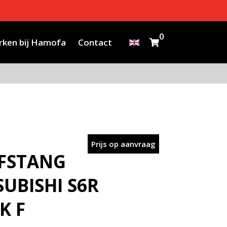
0
ken bij Hamofa
Contact
Prijs op aanvraag
JFSTANG
SUBISHI S6R
K F