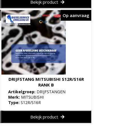
Bekijk product
Op aanvraag
DRIJFSTANG MITSUBISHI S12R/S16R
RANK B
Artikelgroep:
DRIJFSTANGEN
Merk:
MITSUBISHI
Type:
S12R/S16R
Bekijk product