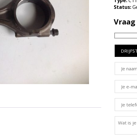
Type:
C1
Status:
Ge
Vraag 