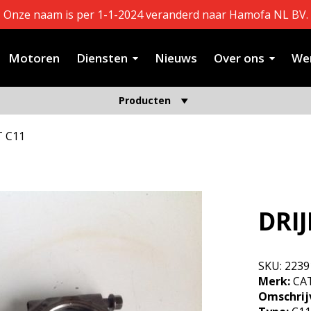
Onze naam is per 1-1-2024 veranderd naar Hamofa NL BV.
Motoren
Diensten
Nieuws
Over ons
Wer
Producten
T C11
DRI
SKU:
2239
Merk:
CAT
Omschrij