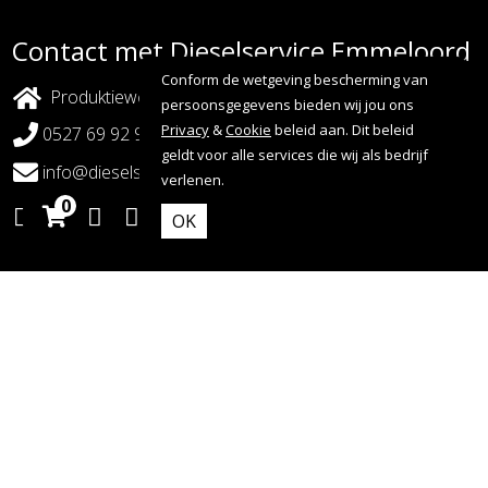
Contact met Dieselservice Emmeloord
Conform de wetgeving bescherming van
Produktieweg 15, Emmeloord - Nederland
persoonsgegevens bieden wij jou ons
Privacy
&
Cookie
beleid aan. Dit beleid
0527 69 92 92
geldt voor alle services die wij als bedrijf
info@dieselserviceemmeloord.nl
verlenen.
0
OK
Copyright 2026 - Dieselservice Emmeloord |