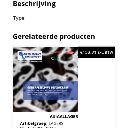
Beschrijving
Type:
Gerelateerde producten
€
153,31
Exc. BTW
AXIAALLAGER
Artikelgroep:
LAGERS