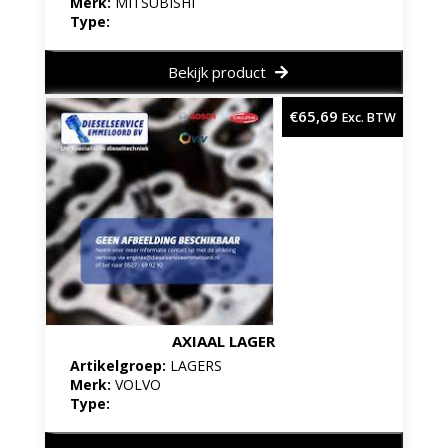
Merk:
MITSUBISHI
Type:
Bekijk product
€
65,69
Exc. BTW
AXIAAL LAGER
Artikelgroep:
LAGERS
Merk:
VOLVO
Type: