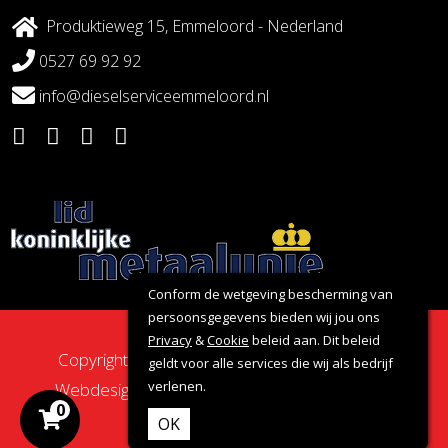
Produktieweg 15, Emmeloord - Nederland
0527 69 92 92
info@dieselserviceemmeloord.nl
Conform de wetgeving bescherming van
persoonsgegevens bieden wij jou ons
Privacy
&
Cookie
beleid aan. Dit beleid
Copyright 2026 - Dieselservice Emmeloord |
geldt voor alle services die wij als bedrijf
verlenen.
Webdesign door:
Nova Septem
Websites
&
0
Online Marketing
OK