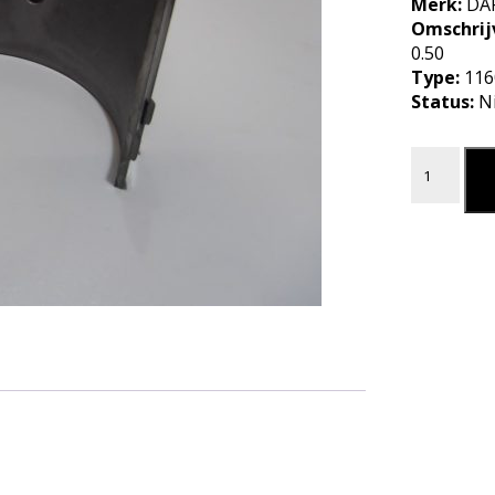
Merk:
DA
Omschrij
0.50
Type:
116
Status:
N
DRIJFSTAN
L