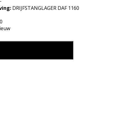
F
ving:
DRIJFSTANGLAGER DAF 1160
0
ieuw
GLAGER DAF 1160 0.50 aantal
eg in mijn winkelmand