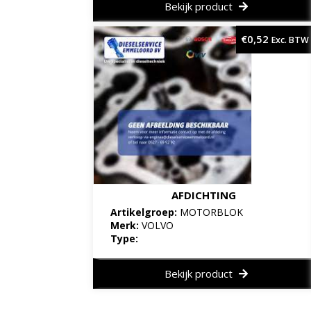
Bekijk product
€
0,52
Exc. BTW
AFDICHTING
Artikelgroep:
MOTORBLOK
Merk:
VOLVO
Type:
Bekijk product