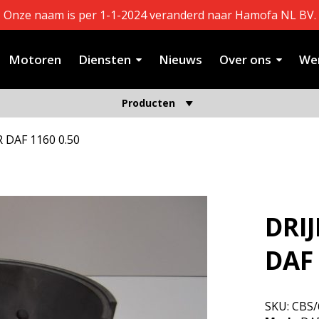
Onze naam is per 1-1-2024 veranderd naar Hamofa NL BV.
Motoren
Diensten
Nieuws
Over ons
Wer
Producten
 DAF 1160 0.50
DRI
DAF 
SKU:
CBS/