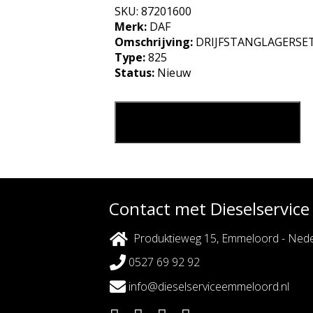
SKU:
87201600
Merk:
DAF
Omschrijving:
DRIJFSTANGLAGERSET
Type:
825
Status:
Nieuw
DRIJFSTANGLAGERSET DAF 825 aanta
Leg in mijn winkelmand
Contact met Dieselservic
Produktieweg 15, Emmeloord - Nede
0527 69 92 92
info@dieselserviceemmeloord.nl