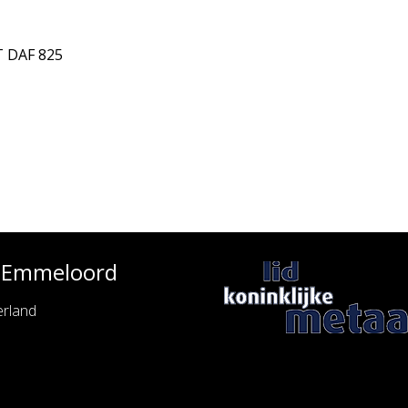
 DAF 825
l
e Emmeloord
rland