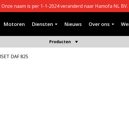
Onze naam is per 1-1-2024 veranderd naar Hamofa NL BV.
Motoren
Diensten
Nieuws
Over ons
Wer
Producten
SET DAF 825