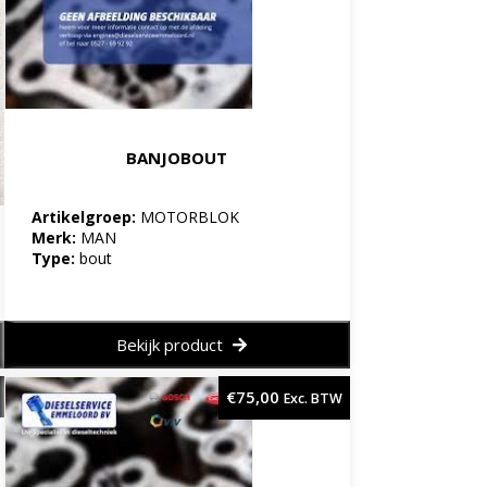
BANJOBOUT
Artikelgroep:
MOTORBLOK
Merk:
MAN
Type:
bout
Bekijk product
€
75,00
Exc. BTW