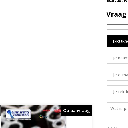
Status:
N
Vraag 
Op aanvraag