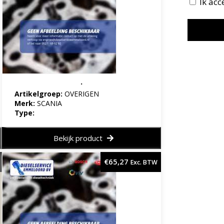
Ik ac
.
Artikelgroep:
OVERIGEN
Merk:
SCANIA
Type:
Bekijk product
€
65,27
Exc. BTW