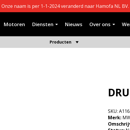
Onze naam is per 1-1-2024 veranderd naar Hamofa NL BV.
Motoren
Diensten
Nieuws
Over ons
Wer
Producten
DRU
SKU:
A116
Merk:
M
Omschrij