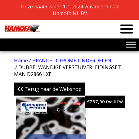
Onze naam is per 1-1-2024 veranderd naar
Onze naam is per 1-1-2024 veranderd naar
Hamofa NL BV.
Hamofa NL BV.
Home
/
BRANDSTOFPOMP ONDERDELEN
/ DUBBELWANDIGE VERSTUIVERLEIDINGSET
MAN D2866 LXE
Terug naar de Webshop
€
237,90
Exc. BTW