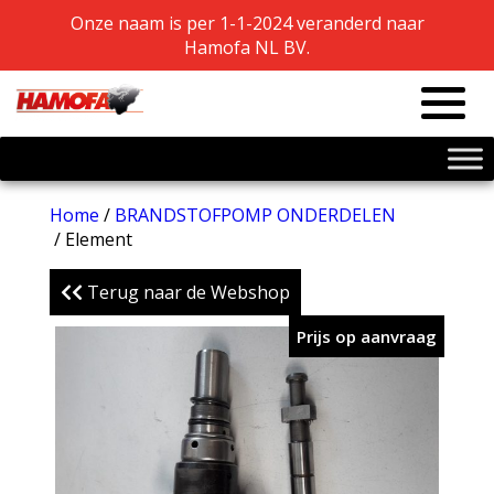
Onze naam is per 1-1-2024 veranderd naar
Onze naam is per 1-1-2024 veranderd naar
Hamofa NL BV.
Hamofa NL BV.
Home
/
BRANDSTOFPOMP ONDERDELEN
/ Element
Terug naar de Webshop
Prijs op aanvraag