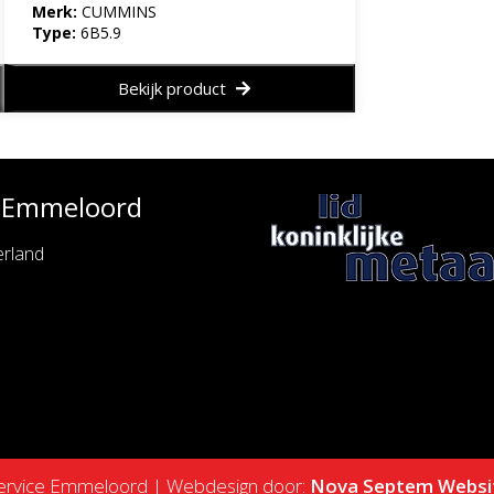
Merk:
CUMMINS
Type:
6B5.9
Bekijk product
e Emmeloord
rland
service Emmeloord | Webdesign door:
Nova Septem
Websi