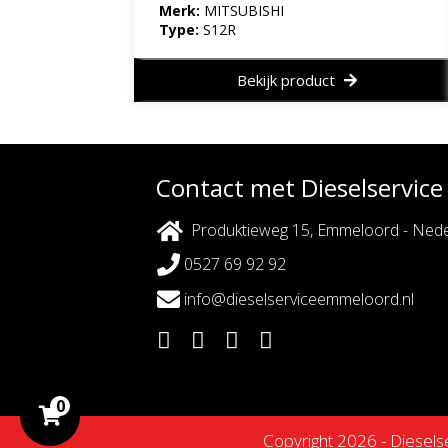
Merk:
MITSUBISHI
Type:
S12R
Bekijk product
Contact met Dieselservic
Produktieweg 15, Emmeloord - Nede
0527 69 92 92
info@dieselserviceemmeloord.nl
0
Copyright 2026 - Diesel