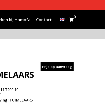
0
ken bij Hamofa
Contact
Prijs op aanvraag
MELAARS
011.7200.10
C
ving:
TUIMELAARS