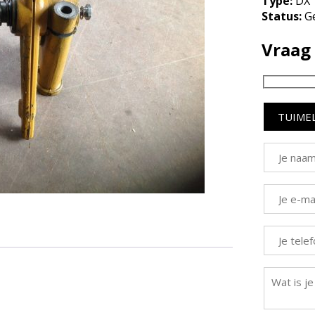
Type:
DX
Status:
Ge
Vraag 