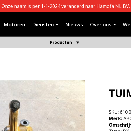
Onze naam is per 1-1-2024 veranderd naar Hamofa NL BV.
Motoren
Diensten
Nieuws
Over ons
Wer
Producten
TUI
SKU:
610.
Merk:
AB
Omschrij