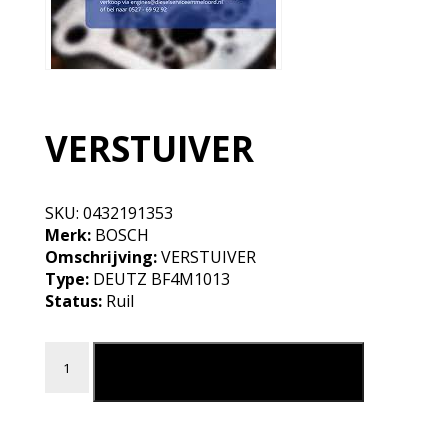
VERSTUIVER
SKU:
0432191353
Merk:
BOSCH
Omschrijving:
VERSTUIVER
Type:
DEUTZ BF4M1013
Status:
Ruil
VERSTUIVER aantal
Leg in mijn winkelmand