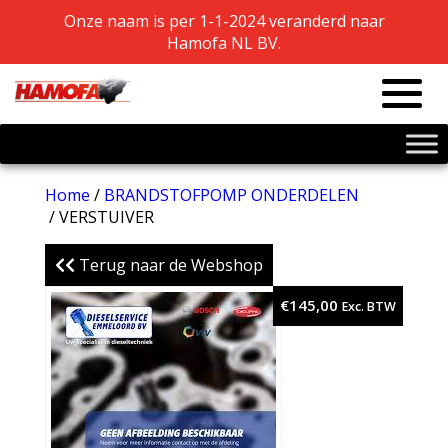
Onze naam is per 1-1-2024 veranderd naar
Onze naam is per 1-1-2024 veranderd naar
Hamofa NL BV.
Hamofa NL BV.
Home
/
BRANDSTOFPOMP ONDERDELEN
/ VERSTUIVER
Terug naar de Webshop
€
145,00
Exc. BTW