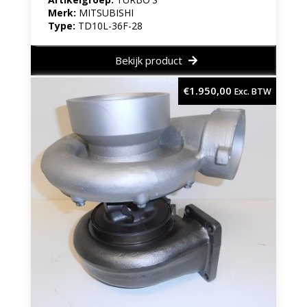
Merk:
MITSUBISHI
Type:
TD10L-36F-28
Bekijk product
€
1.950,00
Exc. BTW