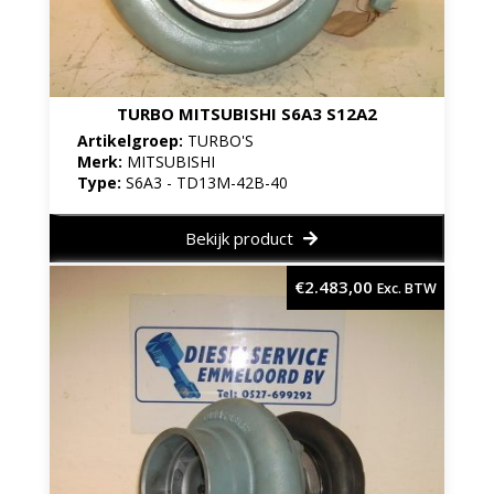
TURBO MITSUBISHI S6A3 S12A2
Artikelgroep:
TURBO'S
Merk:
MITSUBISHI
Type:
S6A3 - TD13M-42B-40
Bekijk product
€
2.483,00
Exc. BTW