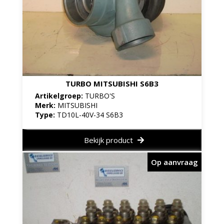
TURBO MITSUBISHI S6B3
Artikelgroep:
TURBO'S
Merk:
MITSUBISHI
Type:
TD10L-40V-34 S6B3
Bekijk product
Op aanvraag