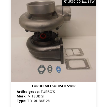
€
1.950,00
Exc. BTW
TURBO MITSUBISHI S16R
Artikelgroep:
TURBO'S
Merk:
MITSUBISHI
Type:
TD10L-36F-28