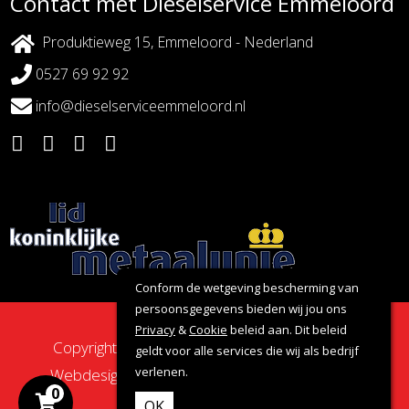
Contact met Dieselservice Emmeloord
Produktieweg 15, Emmeloord - Nederland
0527 69 92 92
info@dieselserviceemmeloord.nl
Conform de wetgeving bescherming van
persoonsgegevens bieden wij jou ons
Privacy
&
Cookie
beleid aan. Dit beleid
Copyright 2026 - Dieselservice Emmeloord |
geldt voor alle services die wij als bedrijf
verlenen.
Webdesign door:
Nova Septem
Websites
&
0
Online Marketing
OK