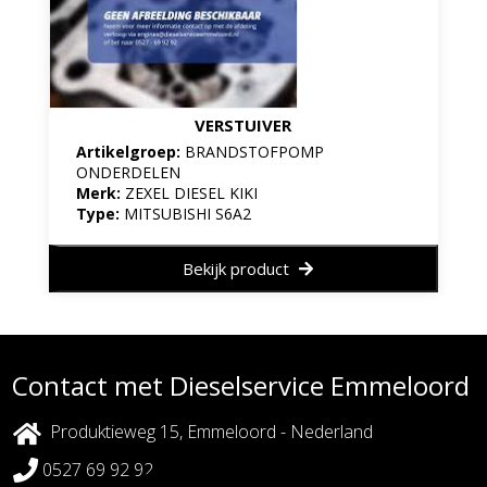
VERSTUIVER
Artikelgroep:
BRANDSTOFPOMP
ONDERDELEN
Merk:
ZEXEL DIESEL KIKI
Type:
MITSUBISHI S6A2
Bekijk product
Contact met Dieselservice Emmeloord
Produktieweg 15, Emmeloord - Nederland
0527 69 92 92