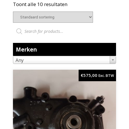
Toont alle 10 resultaten
Producten zoeken
Merken
Any
€
575,00
Exc. BTW