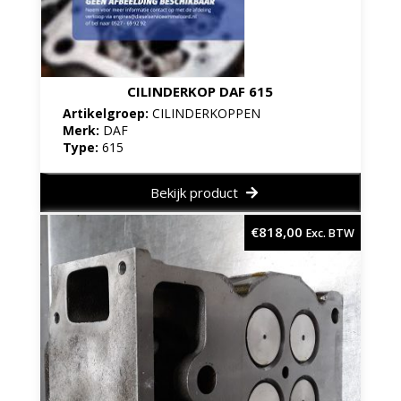
CILINDERKOP DAF 615
Artikelgroep:
CILINDERKOPPEN
Merk:
DAF
Type:
615
Bekijk product
€
818,00
Exc. BTW