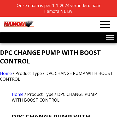
Onze naam is per 1-1-2024 veranderd naar
Onze naam is per 1-1-2024 veranderd naar
Hamofa NL BV.
Hamofa NL BV.
DPC CHANGE PUMP WITH BOOST
CONTROL
Home
/ Product Type / DPC CHANGE PUMP WITH BOOST
CONTROL
Home
/ Product Type / DPC CHANGE PUMP
WITH BOOST CONTROL
DPC CHANGE PUMP WITH