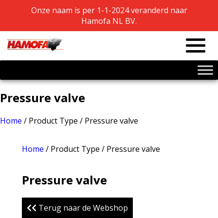
Onze naam is per 1-1-2024 veranderd naar
Onze naam is per 1-1-2024 veranderd naar
Hamofa NL BV.
Hamofa NL BV.
Pressure valve
Home
/ Product Type / Pressure valve
Home
/ Product Type / Pressure valve
Pressure valve
Terug naar de Webshop