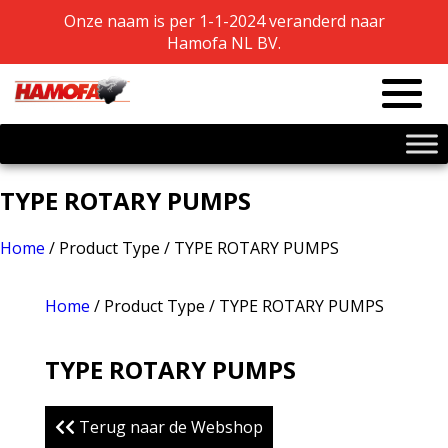
Onze naam is per 1-1-2024 veranderd naar
Onze naam is per 1-1-2024 veranderd naar
Hamofa NL BV.
Hamofa NL BV.
TYPE ROTARY PUMPS
Home
/ Product Type / TYPE ROTARY PUMPS
Home
/ Product Type / TYPE ROTARY PUMPS
TYPE ROTARY PUMPS
Terug naar de Webshop