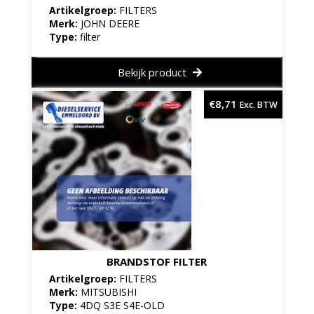
Artikelgroep:
FILTERS
Merk:
JOHN DEERE
Type:
filter
Bekijk product
€
8,71
Exc. BTW
BRANDSTOF FILTER
Artikelgroep:
FILTERS
Merk:
MITSUBISHI
Type:
4DQ S3E S4E-OLD