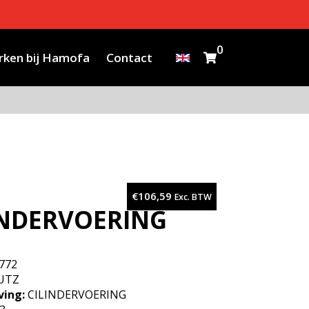
0
ken bij Hamofa
Contact
€
106,59
Exc. BTW
INDERVOERING
772
UTZ
ving:
CILINDERVOERING