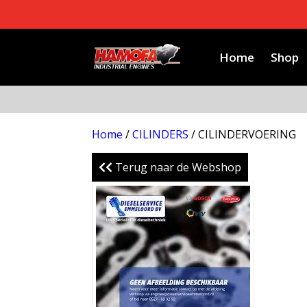
Home
Shop
Home
/
CILINDERS
/ CILINDERVOERING
Terug naar de Webshop