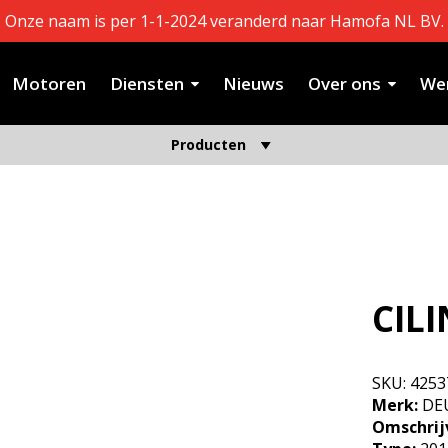
Onze naam is per 1-1-2024 veranderd naar Hamofa NL BV.
Motoren
Diensten
Nieuws
Over ons
Wer
Producten
CIL
SKU:
4253
Merk:
DE
Omschrij