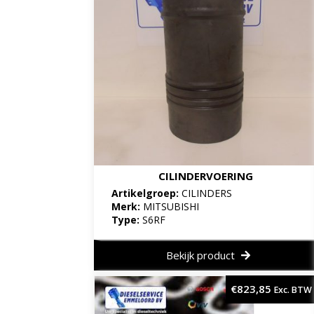
CILINDERVOERING
Artikelgroep:
CILINDERS
Merk:
MITSUBISHI
Type:
S6RF
Bekijk product
€
823,85
Exc. BTW