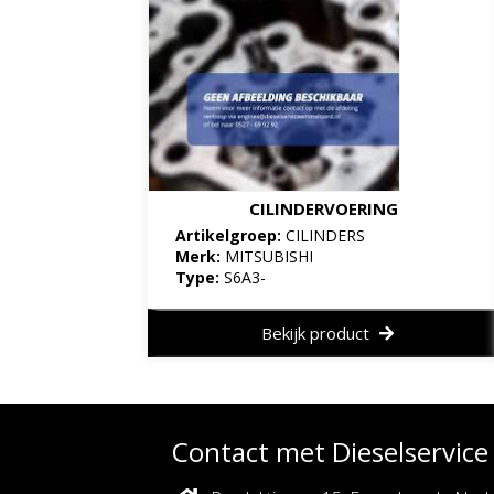
CILINDERVOERING
Artikelgroep:
CILINDERS
Merk:
MITSUBISHI
Type:
S6A3-
Bekijk product
Contact met Dieselservic