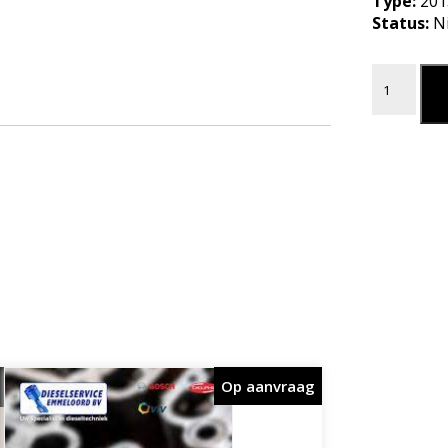
Type:
201
Status:
N
CILINDER
L
Op aanvraag