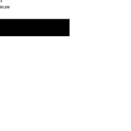
3
ieuw
VOERING aantal
eg in mijn winkelmand