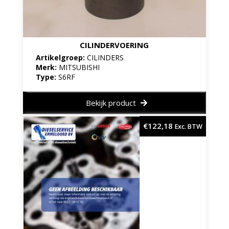
CILINDERVOERING
Artikelgroep:
CILINDERS
Merk:
MITSUBISHI
Type:
S6RF
Bekijk product
€
122,18
Exc. BTW