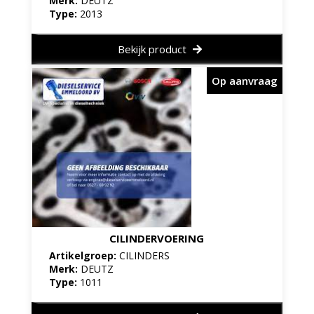
Merk:
DEUTZ
Type:
2013
Bekijk product
Op aanvraag
CILINDERVOERING
Artikelgroep:
CILINDERS
Merk:
DEUTZ
Type:
1011