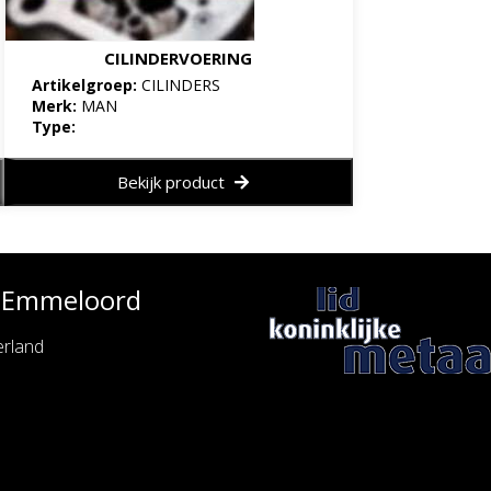
CILINDERVOERING
Artikelgroep:
CILINDERS
Merk:
MAN
Type:
Bekijk product
e Emmeloord
rland