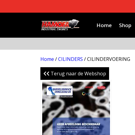
Home
Shop
Home
/
CILINDERS
/ CILINDERVOERING
Terug naar de Webshop