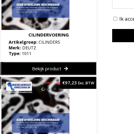
Ik ac
CILINDERVOERING
Artikelgroep:
CILINDERS
Merk:
DEUTZ
Type:
1011
Bekijk product
€
97,23
Exc. BTW