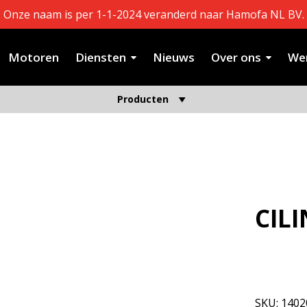
Onze naam is per 1-1-2024 veranderd naar Hamofa NL BV.
Motoren
Diensten
Nieuws
Over ons
Wer
Producten
CIL
Niet op vo
SKU:
1402