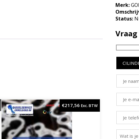
Merk:
GO
Omschrij
Status:
N
Vraag 
€
217,56
Exc. BTW