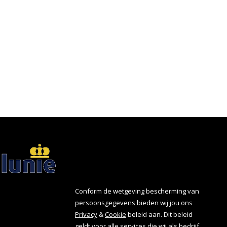
Conform de wetgeving bescherming van
persoonsgegevens bieden wij jou ons
Privacy
&
Cookie
beleid aan. Dit beleid
geldt voor alle services die wij als bedrijf