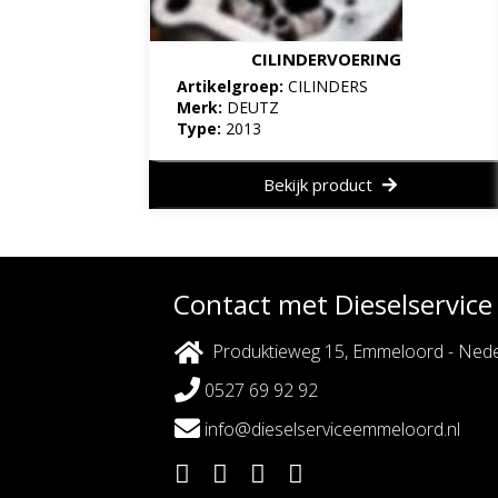
CILINDERVOERING
Artikelgroep:
CILINDERS
Merk:
DEUTZ
Type:
2013
Bekijk product
Contact met Dieselservic
Produktieweg 15, Emmeloord - Nede
0527 69 92 92
info@dieselserviceemmeloord.nl