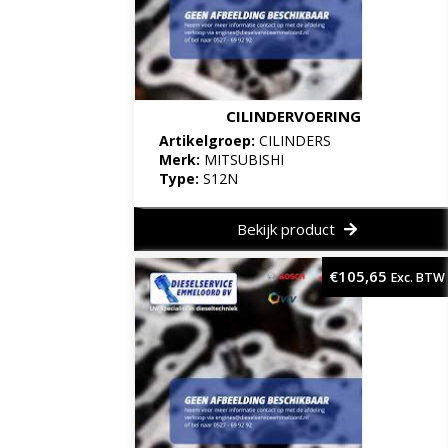
CILINDERVOERING
Artikelgroep:
CILINDERS
Merk:
MITSUBISHI
Type:
S12N
Bekijk product
€
105,65
Exc. BTW