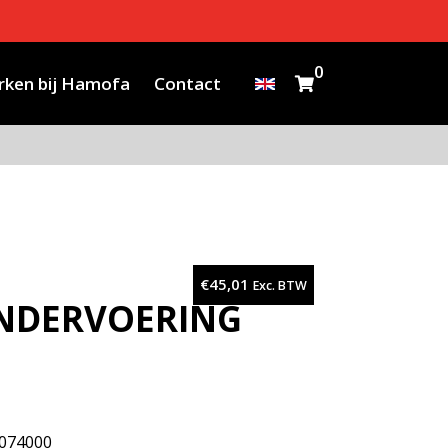
0
ken bij Hamofa
Contact
€
45,01
Exc. BTW
INDERVOERING
orraad, neem contact op
074000