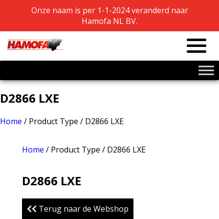
Onze naam is per 1-1-2024 veranderd naar
Onze naam is per 1-1-2024 veranderd naar
Hamofa NL BV.
Hamofa NL BV.
D2866 LXE
Home
/ Product Type / D2866 LXE
Home
/ Product Type / D2866 LXE
D2866 LXE
Terug naar de Webshop