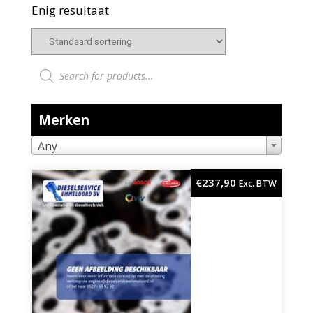
Enig resultaat
Producten zoeken
Merken
Any
€
237,90
Exc. BTW