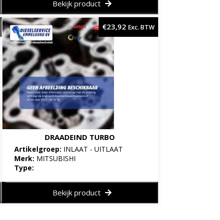
Bekijk product
€
23,92
Exc. BTW
DRAADEIND TURBO
Artikelgroep:
INLAAT - UITLAAT
Merk:
MITSUBISHI
Type:
Bekijk product