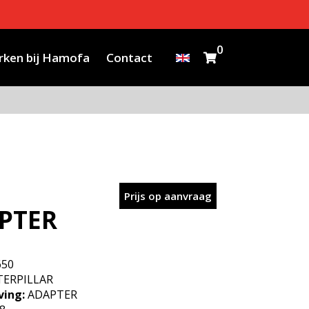
0
ken bij Hamofa
Contact
Prijs op aanvraag
PTER
650
ERPILLAR
ving:
ADAPTER