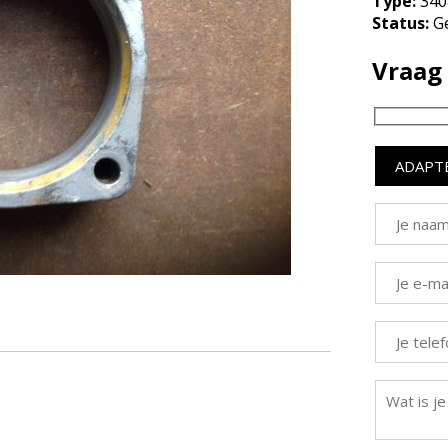
Type:
340
Status:
Ge
Vraag 