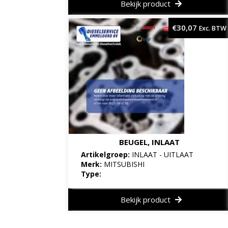
Bekijk product
€
30,07
Exc. BTW
BEUGEL, INLAAT
Artikelgroep:
INLAAT - UITLAAT
Merk:
MITSUBISHI
Type:
Bekijk product