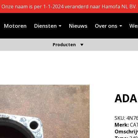
Onze naam is per 1-1-2024 veranderd naar Hamofa NL BV.
Motoren
Diensten
Nieuws
Over ons
Wer
Producten
ADA
SKU:
4N7
Merk:
CAT
Omschrij